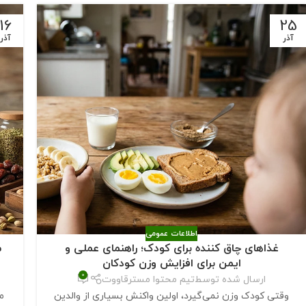
16
25
آذر
آذر
اطلاعات عمومی
غذاهای چاق‌ کننده برای کودک؛ راهنمای عملی و
م
ایمن برای افزایش وزن کودکان
0
ارسال شده توسط
تیم محتوا مسترقاووت
وقتی کودک وزن نمی‌گیرد، اولین واکنش بسیاری از والدین
م