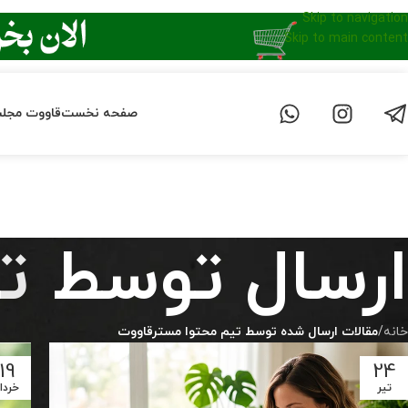
Skip to navigation
Skip to main content
صفحه نخست
قاووت مجل
ارسال توسط
ت
خانه
/
مقالات ارسال شده توسط تیم محتوا مسترقاووت
19
24
تیر
خردا