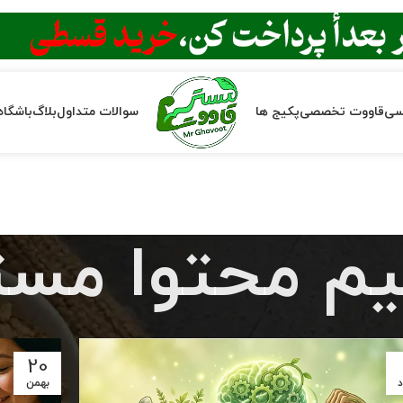
سی
قاووت تخصصی
پکیج ها
سوالات متداول
بلاگ
باشگاه
یم محتوا مست
20
د
بهمن