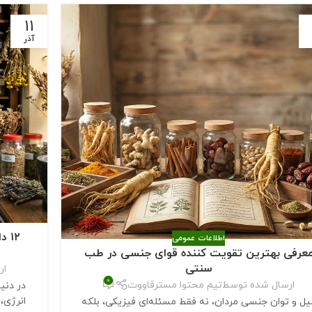
11
آذر
۱۲
اطلاعات عمومی
عرفی بهترین تقویت ‌کننده قوای جنسی در طب
سنتی
ار
0
ارسال شده توسط
تیم محتوا مسترقاووت
در دنیا
انرژی،
یل و توان جنسی مردان، نه فقط مسئله‌ای فیزیکی، بلکه