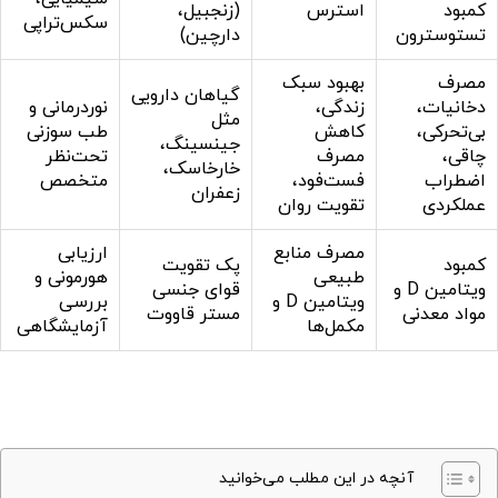
کمبود
استرس
(زنجبیل،
سکس‌تراپی
تستوسترون
دارچین)
مصرف
بهبود سبک
گیاهان دارویی
دخانیات،
زندگی،
نوردرمانی و
مثل
بی‌تحرکی،
کاهش
طب سوزنی
جینسینگ،
چاقی،
مصرف
تحت‌نظر
خارخاسک،
اضطراب
فست‌فود،
متخصص
زعفران
عملکردی
تقویت روان
مصرف منابع
ارزیابی
کمبود
پک تقویت
طبیعی
هورمونی و
ویتامین D و
قوای جنسی
ویتامین D و
بررسی
مواد معدنی
مستر قاووت
مکمل‌ها
آزمایشگاهی
آنچه در این مطلب می‌خوانید