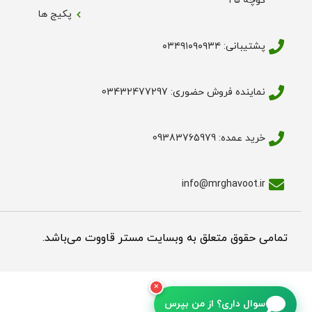
کوچه ۲۵
پکیج ها
پشتیبانی: ۰۳۴۹۱۰۹۰۹۳۴
نماینده فروش حضوری: 03432477297
خرید عمده: 09383765979
info@mrghavoot.ir
تمامی حقوق متعلق به وبسایت مستر قاووت می‌باشد.
×
سوال داری؟ از من بپرس