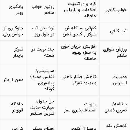
لازم برای تثبیت
روتین خواب
یادگیری
خواب کافی
اطلاعات و بازیابی
منظم
بهتر
حافظه
کم‌آبی → کاهش
نوشیدن آب
جلوگیری از
آب کافی
تمرکز و کندی ذهن
در طول روز
حواس‌پرتی
افزایش جریان خون
ورزش هوازی
چند نوبت در
تمرکز
به مغز؛ بهبود
منظم
هفته
پایدار
حافظه
مدیتیشن/
مدیریت
کاهش فشار ذهنی
تنفس عمیق/
ذهن آرام‌تر
استرس
و بهبود تمرکز
پیاده‌روی
کوتاه
حل جدول،
مطالعه/
تقویت
حافظه
مهارت جدید،
تمرین ذهنی
انعطاف‌پذیری مغز
قوی‌تر
تمرین مستمر
کاهش قند
پرهیز از کندی
اصلاح سبک
کارایی