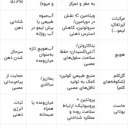
پرانرژی
به مغز و تمرکز
و میوه)
ویتامین C؛ نقش
آب‌میوه
مرکبات
در دوپامین/
طبیعی یا
شادابی
(پرتقال،
سروتونین، کاهش
برش لیمو در
ذهن
لیمو…)
استرس ذهنی
آب روزانه
بتاکاروتن/
آب‌هویج تازه
آنتی‌اکسیدان؛ حفظ
سرحال
هویج
به‌عنوان
سلامت سلول‌های
شدن ذهن
میان‌وعده
عصبی
گل‌کلم
منبع طبیعیِ کولین؛
حمایت از
بخارپز/
(شکوفه‌های
کمک به تولید
پیام‌رسانی
سالادی
کلم)
ناقل‌های عصبی
عصبی
پروتئین +
میان‌وعده یا
ثبات
ماست
پروبیوتیک؛ ارتباط
همراه
انرژی
یونانی
سلامت روده و
صبحانه
ذهنی
عملکرد شناختی