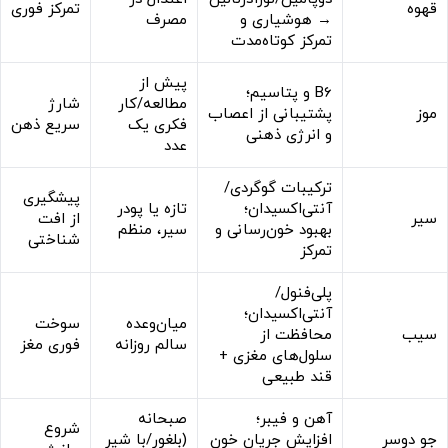
قهوه
تمرکز فوری
→ هوشیاری و
مصرف
تمرکز کوتاه‌مدت
پیش از
B6 و پتاسیم؛
مطالعه/کار
شارژ
موز
پشتیبانی از اعصاب
فکری یک
سریع ذهن
و انرژی ذهنی
عدد
ترکیبات گوگردی/
پیشگیری
آنتی‌اکسیدان؛
تازه یا پودر
سیر
از افت
بهبود خون‌رسانی و
سیر، منظم
شناختی
تمرکز
پلی‌فنول/
آنتی‌اکسیدان؛
میان‌وعده
سوخت
سیب
محافظت از
سالم روزانه
فوری مغز
سلول‌های مغزی +
قند طبیعی
آهن و فیبر؛
صبحانه
شروع
جو دوسر
افزایش جریان خون
(بلغور/با شیر