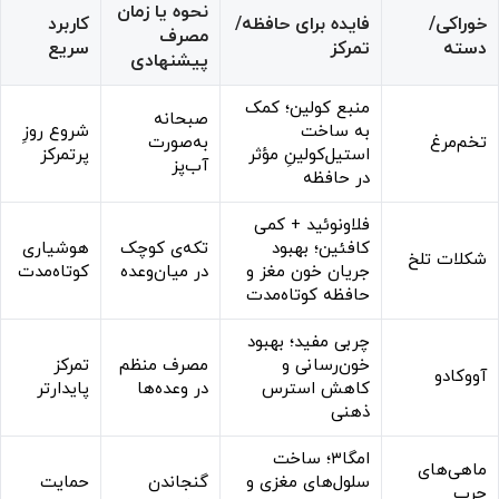
نحوه یا زمان
خوراکی/
فایده برای حافظه/
کاربرد
مصرف
دسته
تمرکز
سریع
پیشنهادی
منبع کولین؛ کمک
صبحانه
به ساخت
شروع روزِ
تخم‌مرغ
به‌صورت
استیل‌کولینِ مؤثر
پرتمرکز
آب‌پز
در حافظه
فلاونوئید + کمی
کافئین؛ بهبود
تکه‌ی کوچک
هوشیاری
شکلات تلخ
جریان خون مغز و
در میان‌وعده
کوتاه‌مدت
حافظه کوتاه‌مدت
چربی مفید؛ بهبود
خون‌رسانی و
مصرف منظم
تمرکز
آووکادو
کاهش استرس
در وعده‌ها
پایدارتر
ذهنی
امگا۳؛ ساخت
ماهی‌های
سلول‌های مغزی و
گنجاندن
حمایت
چرب