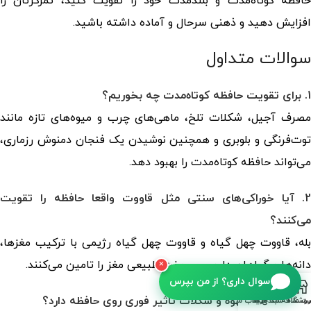
حافظه کوتاه‌مدت و بلندمدت خود را تقویت کنید، تمرکزتان را
افزایش دهید و ذهنی سرحال و آماده داشته باشید.
سوالات متداول
1. برای تقویت حافظه کوتاه‌مدت چه بخوریم؟
مصرف آجیل، شکلات تلخ، ماهی‌های چرب و میوه‌های تازه مانند
توت‌فرنگی و بلوبری و همچنین نوشیدن یک فنجان دمنوش رزماری،
می‌تواند حافظه کوتاه‌مدت را بهبود دهد.
2. آیا خوراکی‌های سنتی مثل قاووت واقعا حافظه را تقویت
می‌کنند؟
بله، قاووت چهل گیاه و قاووت چهل گیاه رژیمی با ترکیب مغزها،
دانه‌ها و گیاهان دارویی، سوخت طبیعی مغز را تامین می‌کنند.
×
سوال داری؟ از من بپرس
3. آیا مصرف قهوه و شکلات تاثیر فوری روی حافظه دارد؟
روشگاه
سبد خرید
ت علاقه مندی ها
حساب من