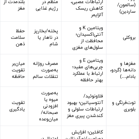
ارتباطات عصبی،
منظم در
بلندمدت از
(سالمون/
کاهش ریسک
رژیم غذایی
مغز
ساردین)
آلزایمر
ویتامین K و
پخته/بخارپز
حفظ
آنتی‌اکسیدان؛
بروکلی
در ناهار یا
سلامت
محافظت از
شام
ذهن
سلول‌های مغزی
ویتامین E و
مغزها و
مصرف روزانه
میان‌بر
چربی‌های مفید؛
دانه‌ها (گردو،
به‌صورت
تقویت
ارتباط با عملکرد
بادام…)
تنقلات سالم
حافظه
بهتر حافظه
به‌صورت
فلاونوئید/
میوه یا
توت‌فرنگی و
آنتوسیانین؛ بهبود
تقویت
افزودنی
بلوبری
ارتباطات سلولی و
یادگیری
صبحانه/
کندشدن پیری مغز
میان‌وعده
کافئین؛ افزایش
دوپامین/نورآدرنالین
اعتدال در