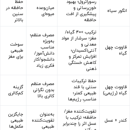
رسوراترول؛ بهبود
حفظ
خون‌رسانی و
میان‌وعده
حافظه در
انگور سیاه
پیشگیری از افت
میوه‌ای
سنین
حافظه
بالاتر
ترکیب >۴۰ گیاه/
مصرف منظم؛
مغز؛ سرشار از مواد
به‌ویژه
معدنی و
سوخت
قاووت چهل
مناسب
آنتی‌اکسیدان؛
طبیعی
گیاه
دانش‌آموز/
افزایش تمرکز و
برای مغز
دانشجو/کار
کاهش خستگی
فکری زیاد
ذهنی
حفظ ترکیبات
مصرف منظم
قاووت چهل
سنتی با قند
گزینه
بدون نگرانی
گیاه (رژیمی)
طبیعی کمتر؛
کم‌کالری
کالری بالا
مناسبِ رژیم‌ها
تقویت‌کننده مغز/
به‌عنوان
جایگزین
حافظه؛ ترکیب با
کندر + عسل
تقویت‌کننده
طبیعی
عسل اثر را چندبرابر
طبیعی
مکمل‌ها
می‌کند