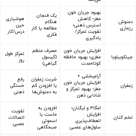
بهبود جریان خون
یک فنجان
مغز؛ کاهش
هوشیاری
دمنوش
هنگام
استرس ذهنی؛
حین
رزماری
مطالعه یا کار
تقویت تمرکز/
درس/کار
فکری
یادگیری
افزایش جریان خون
مصرف منظم
تمرکز طول
جینکوبیلوبا
مغزی؛ بهبود حافظه
(کپسول
روز
کوتاه‌مدت
گیاهی)
آرام‌بخشی +
شربت زعفران
رفع
افزایش جریان خون
زعفران
یا افزودن کم
خستگی
مغز؛ بهبود تمرکز و
به دمنوش‌ها
ذهنی
شادابی ذهن
امگا۳ و لیگنان؛
افزودن به
تقویت
افزایش
ماست یا
تخم کتان
اتصالات
انعطاف‌پذیری
اسموتی
عصبی
سلول‌های عصبی
صبحگاهی