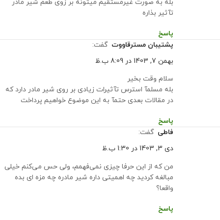
بله به صورت غیرمستقیم میتونه بر زوی طعم شیر مادر
تآثیر بذاره
پاسخ
پشتیبان مسترقاووت
گفت:
بهمن 7, 1403 در 8:09 ب.ظ
سلام وقت بخیر
بله مسلمآ استرس تآثیرات زیادی بر روی شیر مادر دارد که
در مقالات بعدی حتمآ به این موضوع خواهیم پرداخت
پاسخ
فاطی
گفت:
دی 3, 1403 در 1:30 ب.ظ
من که از این حرفا چیزی نمی‌فهمم، ولی حس می‌کنم خیلی
مبالغه کردید چه اهمیتی داره شیر مادره چه مزه ای بده
واقعا؟
پاسخ