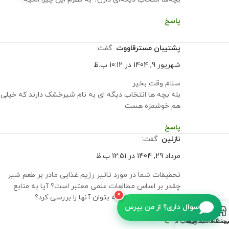
پاسخ
پشتیبان مسترقاووت
گفت:
شهریور 9, 1404 در 10:12 ب.ظ
سلام وقت بخیر
بله بچه ها انتخاب دیگه ای به نام شیرخشک دارند که خیلی
هم خوشمزه هست
پاسخ
نازنین
گفت:
مرداد 29, 1404 در 12:51 ب.ظ
تحقیقات شما در مورد تاثیر رژیم غذایی مادر بر طعم شیر
چقدر بر اساس مطالعات علمی معتبر است؟ آیا به منابع
×
خاصی ارجاع داده‌اید که بتوان آنها را بررسی کرد؟
سوال داری؟ از من بپرس
پاسخ
روشگاه
سبد خرید
ت علاقه مندی ها
حساب من