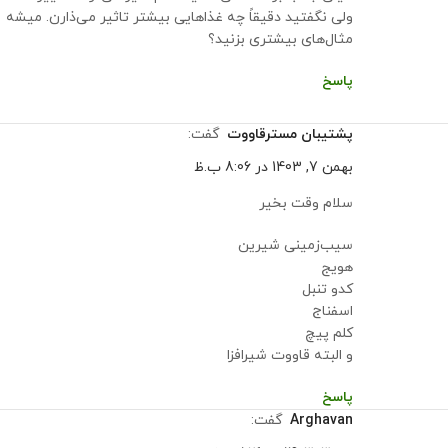
ولی نگفتید دقیقاً چه غذاهایی بیشتر تاثیر می‌ذارن. میشه
مثال‌های بیشتری بزنید؟
پاسخ
پشتیبان مسترقاووت
گفت:
بهمن 7, 1403 در 8:06 ب.ظ
سلام وقت بخیر
سیب‌زمینی شیرین
هویج
کدو تنبل
اسفناج
کلم پیچ
و البته قاووت شیرافزا
پاسخ
arghavan
گفت: