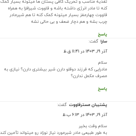
تغذیه مناسب و تحریک کافی پستان ها میتونه بسیار کمک
کنه تا مادر انرژی داشته باشه و قاووت شیرافزا به همراه
قاووت چهارمغز بسیار میتونه کمک کنه تا هم شیرمادر
چرب بشه و هم دچار ضعف و بی حالی نشه
پاسخ
سارا
گفت:
آذر 19, 1403 در 11:41 ق.ظ
سلام
مادرایی که فرزند دوقلو دارن شیر بیشتری دارن؟ نیازی به
مصرف مکمل ندارن؟
پاسخ
پشتیبان مسترقاووت
گفت:
آذر 19, 1403 در 6:13 ب.ظ
سلام وقت بخیر
به طور طبیعی مادر شبرمورد نیاز نوزاد رو میتواند تآمین کند