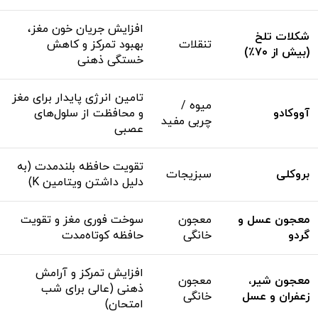
افزایش جریان خون مغز،
شکلات تلخ
تنقلات
بهبود تمرکز و کاهش
(بیش از ۷۰٪)
خستگی ذهنی
تامین انرژی پایدار برای مغز
میوه /
آووکادو
و محافظت از سلول‌های
چربی مفید
عصبی
تقویت حافظه بلندمدت (به
بروکلی
سبزیجات
دلیل داشتن ویتامین K)
معجون عسل و
معجون
سوخت فوری مغز و تقویت
گردو
خانگی
حافظه کوتاه‌مدت
افزایش تمرکز و آرامش
معجون شیر،
معجون
ذهنی (عالی برای شب
زعفران و عسل
خانگی
امتحان)