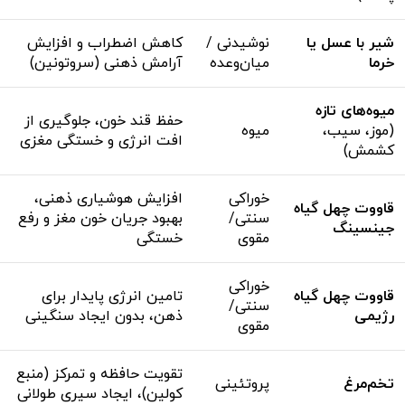
شیر با عسل یا
نوشیدنی /
کاهش اضطراب و افزایش
خرما
میان‌وعده
آرامش ذهنی (سروتونین)
میوه‌های تازه
حفظ قند خون، جلوگیری از
(موز، سیب،
میوه
افت انرژی و خستگی مغزی
کشمش)
خوراکی
افزایش هوشیاری ذهنی،
قاووت چهل گیاه
سنتی/
بهبود جریان خون مغز و رفع
جینسینگ
مقوی
خستگی
خوراکی
قاووت چهل گیاه
تامین انرژی پایدار برای
سنتی/
رژیمی
ذهن، بدون ایجاد سنگینی
مقوی
تقویت حافظه و تمرکز (منبع
تخم‌مرغ
پروتئینی
کولین)، ایجاد سیری طولانی