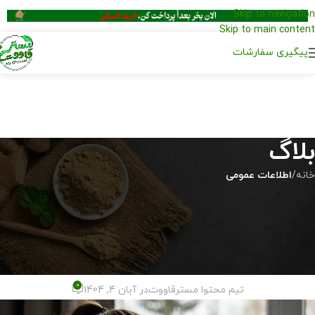
Skip to navigation
Skip to main content
پیگیری سفارشات
بلاگ
خانه
/
اطلاعات عمومی
اطلاعات عمومی
معرفی بهترین خوراکی‌ های انرژی ‌زا
برای درس خواندن و تقویت‌کننده
حافظه
0
تیم محتوا مسترقاووت
در آبان 4, 1404